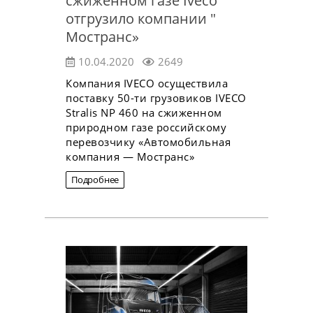
сжиженном газе Iveco
отгрузило компании "
Мостранс»
10.04.2020
2649
Компания IVECO осуществила
поставку 50-ти грузовиков IVECO
Stralis NP 460 на сжиженном
природном газе российскому
перевозчику «Автомобильная
компания — Мостранс»
Подробнее